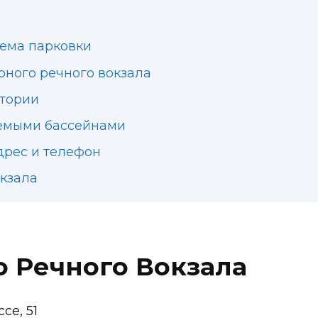
хема парковки
рного речного вокзала
итории
аемыми бассейнами
дрес и телефон
окзала
о Речного Вокзала
се, 51